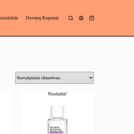
Susisiekite
Dovanų Kuponai
Mano
krepšelis
Nuolaida!