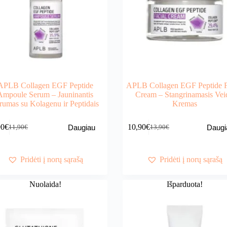
APLB Collagen EGF Peptide
APLB Collagen EGF Peptide F
Ampoule Serum – Jauninantis
Cream – Stangrinamasis Vei
rumas su Kolagenu ir Peptidais
Kremas
90
€
10,90
€
Daugiau
Daugi
11,90
€
13,90
€
Original
Current
Original
Current
price
price
price
price
was:
is:
was:
is:
11,90€.
9,90€.
13,90€.
10,90€.
Pridėti į norų sąrašą
Pridėti į norų sąrašą
Nuolaida!
Išparduota!