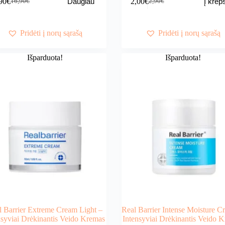
90
€
2,00
€
Daugiau
Į krepš
16,90
€
2,90
€
Original
Current
Original
Current
price
price
price
price
was:
is:
was:
is:
16,90€.
14,90€.
2,90€.
2,00€.
Pridėti į norų sąrašą
Pridėti į norų sąrašą
Išparduota!
Išparduota!
l Barrier Extreme Cream Light –
Real Barrier Intense Moisture C
nsyviai Drėkinantis Veido Kremas
Intensyviai Drėkinantis Veido 