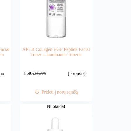
acial
APLB Collagen EGF Peptide Facial
do
Toner – Jauninantis Toneris
8,90
€
au
Į krepšelį
11,90
€
Original
Current
price
price
was:
is:
11,90€.
8,90€.
Pridėti į norų sąrašą
Nuolaida!