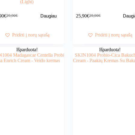
(Light)
90
€
25,90
€
Daugiau
Daugi
29,90
€
29,90
€
Original
Current
Original
Current
price
price
price
price
was:
is:
was:
is:
29,90€.
23,90€.
29,90€.
25,90€.
Pridėti į norų sąrašą
Pridėti į norų sąrašą
Išparduota!
Išparduota!