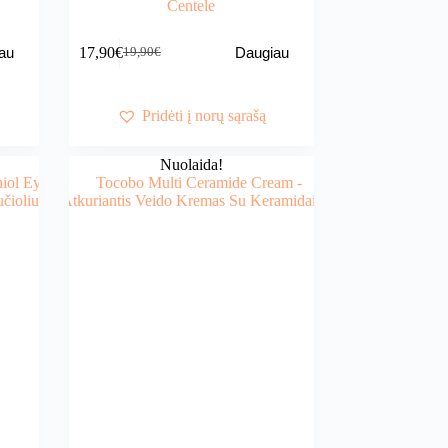
Centele
17,90
€
au
Daugiau
19,90
€
Original
Current
price
price
was:
is:
19,90€.
17,90€.
Pridėti į norų sąrašą
Nuolaida!