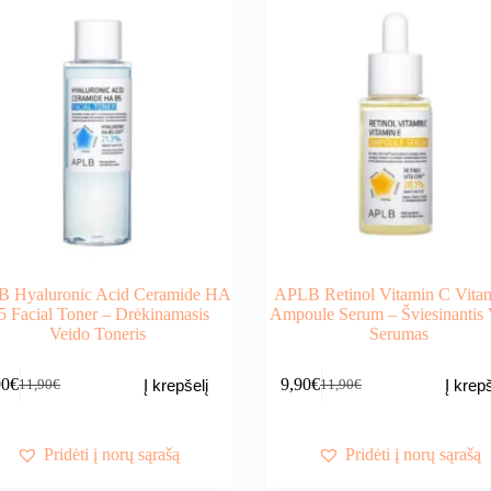
 Hyaluronic Acid Ceramide HA
APLB Retinol Vitamin C Vita
5 Facial Toner – Drėkinamasis
Ampoule Serum – Šviesinantis 
Veido Toneris
Serumas
90
€
9,90
€
Į krepšelį
Į krepš
11,90
€
11,90
€
Original
Current
Original
Current
price
price
price
price
was:
is:
was:
is:
11,90€.
9,90€.
11,90€.
9,90€.
Pridėti į norų sąrašą
Pridėti į norų sąrašą