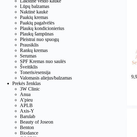
Lakštinė veido kaukė
Lūpų balzamas
Naktinė kaukė
Paakių kremas
Paakių pagalvėlės
Plaukų kondicionierius
Plaukų šampūnas
Pleistrai nuo spuogų
Prausiklis
Rankų kremas
Serumas
SPF Kremas nuo saulės
Se
Šveitiklis
Toneris/esensija
9,
Valomasis aliejus/balzamas
Prekės ženklas
3W Clinic
Anua
A’pieu
APLB
Axis-Y
Barulab
Beauty of Joseon
Benton
Biodance