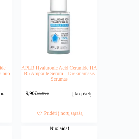
ide
APLB Hyaluronic Acid Ceramide HA
s nuo
B5 Ampoule Serum – Drėkinamasis
Serumas
9,90
€
au
Į krepšelį
11,90
€
Original
Current
price
price
was:
is:
11,90€.
9,90€.
Pridėti į norų sąrašą
Nuolaida!