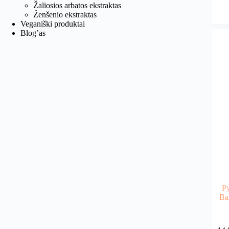
Žaliosios arbatos ekstraktas
Ženšenio ekstraktas
Veganiški produktai
Blog’as
P
Ba