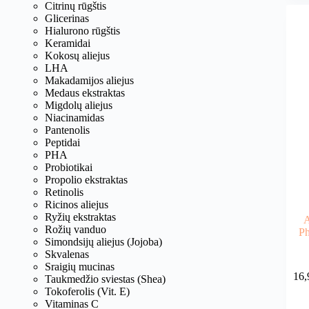
Citrinų rūgštis
Glicerinas
Hialurono rūgštis
Keramidai
Kokosų aliejus
LHA
Makadamijos aliejus
Medaus ekstraktas
Migdolų aliejus
Niacinamidas
Pantenolis
Peptidai
PHA
Probiotikai
Propolio ekstraktas
Retinolis
Ricinos aliejus
Ryžių ekstraktas
A
Rožių vanduo
Ph
Simondsijų aliejus (Jojoba)
Skvalenas
Sraigių mucinas
16,
Taukmedžio sviestas (Shea)
Tokoferolis (Vit. E)
Vitaminas C