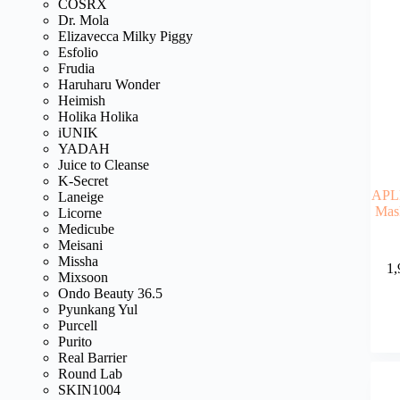
COSRX
Dr. Mola
Elizavecca Milky Piggy
Esfolio
Frudia
Haruharu Wonder
Heimish
Holika Holika
iUNIK
YADAH
Juice to Cleanse
K-Secret
APLB
Laneige
Mask
Licorne
Medicube
Meisani
Missha
1,
Mixsoon
Ondo Beauty 36.5
Pyunkang Yul
Purcell
Purito
Real Barrier
Round Lab
SKIN1004