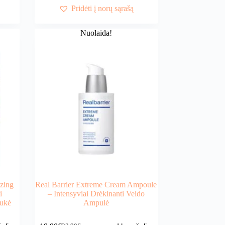
24,00€.
19,90€.
Pridėti į norų sąrašą
Nuolaida!
zing
Real Barrier Extreme Cream Ampoule
i
– Intensyviai Drėkinanti Veido
aukė
Ampulė