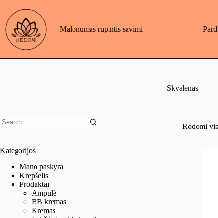
Skip
to
content
Malonumas rūpintis savimi
Pard
Skvalenas
Rodomi visi
No
results
Kategorijos
Mano paskyra
Krepšelis
Produktai
Ampulė
BB kremas
Kremas