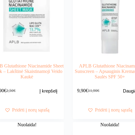
 Glutathione Niacinamide Sheet
APLB Glutathione Niacinam
 – Lakštinė Skaistinamoji Veido
Sunscreen – Apsauginis Krema
Kaukė
Saulės SPF 50+
90
€
9,90
€
Į krepšelį
Daugi
2,50
€
11,90
€
Original
Current
Original
Current
price
price
price
price
was:
is:
was:
is:
2,50€.
1,90€.
11,90€.
9,90€.
Pridėti į norų sąrašą
Pridėti į norų sąrašą
Nuolaida!
Nuolaida!