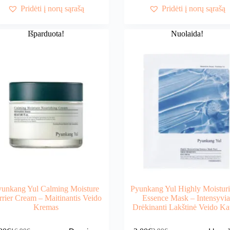
17,90€.
16,90€.
16,90€.
15,90€.
Pridėti į norų sąrašą
Pridėti į norų sąrašą
Išparduota!
Nuolaida!
yunkang Yul Calming Moisture
Pyunkang Yul Highly Moisturi
rrier Cream – Maitinantis Veido
Essence Mask – Intensyvia
Kremas
Drėkinanti Lakštinė Veido K