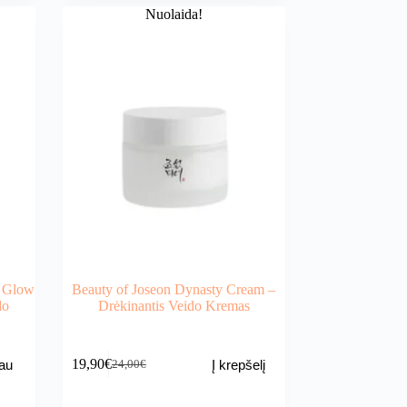
Nuolaida!
g Glow
Beauty of Joseon Dynasty Cream –
do
Drėkinantis Veido Kremas
19,90
€
au
Į krepšelį
24,00
€
Original
Current
price
price
was:
is: