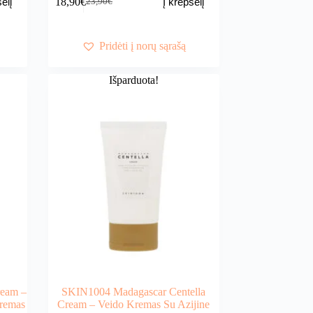
18,90
€
elį
Į krepšelį
23,90
€
Original
Current
price
price
was:
is:
23,90€.
18,90€.
Pridėti į norų sąrašą
Išparduota!
ream –
SKIN1004 Madagascar Centella
Kremas
Cream – Veido Kremas Su Azijine