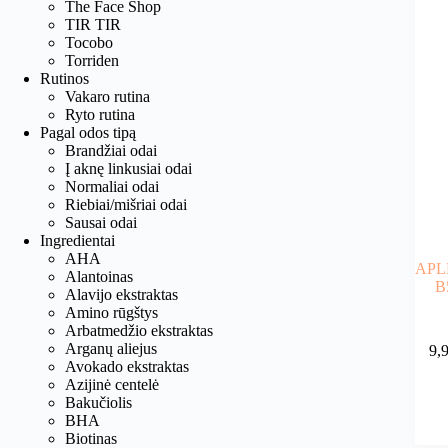
The Face Shop
TIR TIR
Tocobo
Torriden
Rutinos
Vakaro rutina
Ryto rutina
Pagal odos tipą
Brandžiai odai
Į aknę linkusiai odai
Normaliai odai
Riebiai/mišriai odai
Sausai odai
Ingredientai
AHA
APLB
Alantoinas
B
Alavijo ekstraktas
Amino rūgštys
Arbatmedžio ekstraktas
Arganų aliejus
9,
Avokado ekstraktas
Azijinė centelė
Bakučiolis
BHA
Biotinas