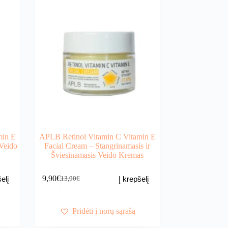
min E
APLB Retinol Vitamin C Vitamin E
Veido
Facial Cream – Stangrinamasis ir
Šviesinamasis Veido Kremas
9,90
€
elį
Į krepšelį
13,90
€
Original
Current
price
price
was:
is:
13,90€.
9,90€.
Pridėti į norų sąrašą