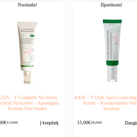
Nuolaida!
Išparduota!
XIS – Y Complete No-Stress
AXIS – Y Dark Spot Correctin
ysical Sunscreen – Apsauginis
Serum – Koreguojantis Vei
Kremas Nuo Saulės
Serumas
90
€
15,90
€
Į krepšelį
Daugi
17,90
€
16,90
€
Original
Current
Original
Current
price
price
price
price
was:
is:
was:
is: