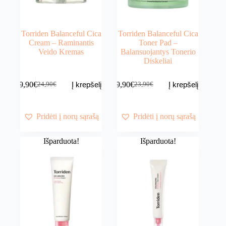
Torriden Balanceful Cica
Torriden Balanceful Cica
Cream – Raminantis
Toner Pad –
Veido Kremas
Balansuojantys Tonerio
Diskeliai
19,90
€
19,90
€
Į krepšelį
Į krepšelį
24,90
€
23,90
€
Original
Current
Original
Current
price
price
price
price
was:
is:
was:
is:
24,90€.
19,90€.
23,90€.
19,90€.
Pridėti į norų sąrašą
Pridėti į norų sąrašą
Išparduota!
Išparduota!