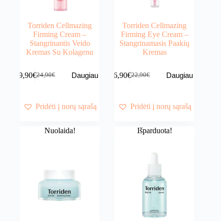
Torriden Cellmazing
Torriden Cellmazing
Firming Cream –
Firming Eye Cream –
Stangrinantis Veido
Stangrinamasis Paakių
Kremas Su Kolagenu
Kremas
19,90
€
16,90
€
Daugiau
Daugiau
24,90
€
22,90
€
Original
Current
Original
Current
price
price
price
price
was:
is:
was:
is:
24,90€.
19,90€.
22,90€.
16,90€.
Pridėti į norų sąrašą
Pridėti į norų sąrašą
Nuolaida!
Išparduota!