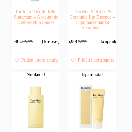
Torriden Dive-In Mild
Torriden SOLID IN
Suncream – Apsauginis
Ceramide Lip Essence –
Kremas Nuo Saulės
Lūpų balzamas su
keramidais
16,90
€
6,90
€
Į krepšelį
Į krepšelį
19,90
€
9,90
€
Original
Current
Original
Current
price
price
price
price
was:
is:
was:
is:
19,90€.
16,90€.
9,90€.
6,90€.
Pridėti į norų sąrašą
Pridėti į norų sąrašą
Nuolaida!
Išparduota!