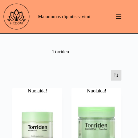
Skip
to
content
Malonumas rūpintis savimi
Torriden
Nuolaida!
Nuolaida!