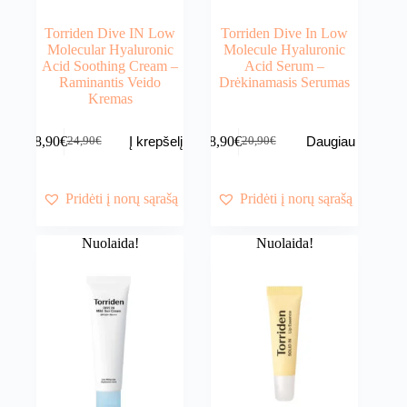
Torriden Dive IN Low
Torriden Dive In Low
Molecular Hyaluronic
Molecule Hyaluronic
Acid Soothing Cream –
Acid Serum –
Raminantis Veido
Drėkinamasis Serumas
Kremas
18,90
€
18,90
€
Į krepšelį
Daugiau
24,90
€
20,90
€
Original
Current
Original
Current
price
price
price
price
was:
is:
was:
is:
24,90€.
18,90€.
20,90€.
18,90€.
Pridėti į norų sąrašą
Pridėti į norų sąrašą
Nuolaida!
Nuolaida!