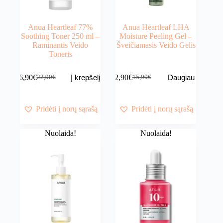
Anua Heartleaf 77%
Anua Heartleaf LHA
Soothing Toner 250 ml –
Moisture Peeling Gel –
Raminantis Veido
Šveičiamasis Veido Gelis
Toneris
16,90
€
12,90
€
Į krepšelį
Daugiau
22,90
€
15,90
€
Original
Current
Original
Current
price
price
price
price
was:
is:
was:
is:
22,90€.
16,90€.
15,90€.
12,90€.
Pridėti į norų sąrašą
Pridėti į norų sąrašą
Nuolaida!
Nuolaida!