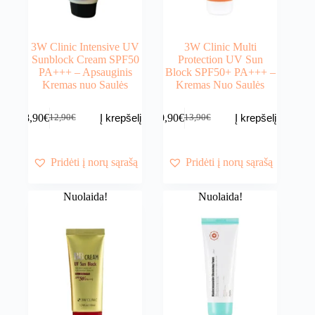
3W Clinic Intensive UV
3W Clinic Multi
Sunblock Cream SPF50
Protection UV Sun
PA+++ – Apsauginis
Block SPF50+ PA+++ –
Kremas nuo Saulės
Kremas Nuo Saulės
8,90
€
9,90
€
Į krepšelį
Į krepšelį
12,90
€
13,90
€
Original
Current
Original
Current
price
price
price
price
was:
is:
was:
is:
12,90€.
8,90€.
13,90€.
9,90€.
Pridėti į norų sąrašą
Pridėti į norų sąrašą
Nuolaida!
Nuolaida!