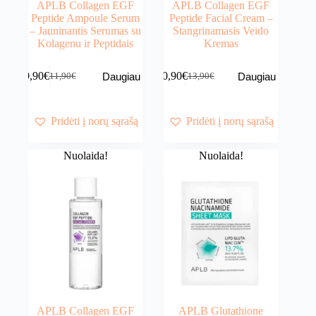
APLB Collagen EGF
APLB Collagen EGF
Peptide Ampoule Serum
Peptide Facial Cream –
– Jauninantis Serumas su
Stangrinamasis Veido
Kolagenu ir Peptidais
Kremas
9,90
€
10,90
€
Daugiau
Daugiau
11,90
€
13,90
€
Original
Current
Original
Current
price
price
price
price
was:
is:
was:
is:
11,90€.
9,90€.
13,90€.
10,90€.
Pridėti į norų sąrašą
Pridėti į norų sąrašą
Nuolaida!
Nuolaida!
APLB Collagen EGF
APLB Glutathione