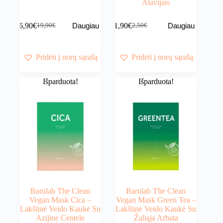
Alavijais
16,90
€
1,90
€
Daugiau
Daugiau
19,90
€
2,50
€
Original
Current
Original
Current
price
price
price
price
was:
is:
was:
is:
19,90€.
16,90€.
2,50€.
1,90€.
Pridėti į norų sąrašą
Pridėti į norų sąrašą
Išparduota!
Išparduota!
Barulab The Clean
Barulab The Clean
Vegan Mask Cica –
Vegan Mask Green Tea –
Lakštinė Veido Kaukė Su
Lakštinė Veido Kaukė Su
Azijine Centele
Žaliąja Arbata