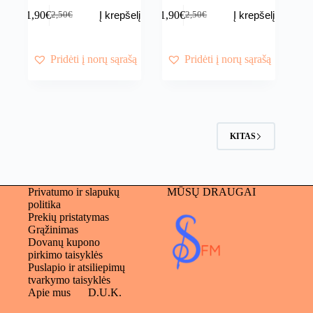
1,90
€
1,90
€
Į krepšelį
Į krepšelį
2,50
€
2,50
€
Original
Current
Original
Current
price
price
price
price
was:
is:
was:
is:
2,50€.
1,90€.
2,50€.
1,90€.
Pridėti į norų sąrašą
Pridėti į norų sąrašą
KITAS
Privatumo ir slapukų
MŪSŲ DRAUGAI
politika
Prekių pristatymas
Grąžinimas
Dovanų kupono
pirkimo taisyklės
Puslapio ir atsiliepimų
tvarkymo taisyklės
Apie mus
D.U.K.