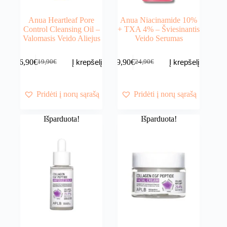
Anua Heartleaf Pore
Anua Niacinamide 10%
Control Cleansing Oil –
+ TXA 4% – Šviesinantis
Valomasis Veido Aliejus
Veido Serumas
16,90
€
19,90
€
Į krepšelį
Į krepšelį
19,90
€
24,90
€
Original
Current
Original
Current
price
price
price
price
was:
is:
was:
is:
19,90€.
16,90€.
24,90€.
19,90€.
Pridėti į norų sąrašą
Pridėti į norų sąrašą
Išparduota!
Išparduota!