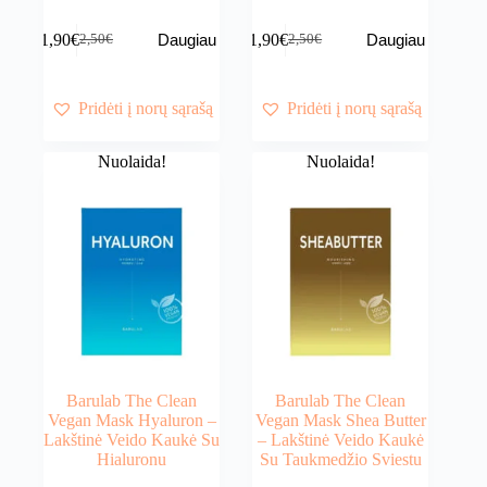
1,90
€
1,90
€
Daugiau
Daugiau
2,50
€
2,50
€
Original
Current
Original
Current
price
price
price
price
was:
is:
was:
is:
2,50€.
1,90€.
2,50€.
1,90€.
Pridėti į norų sąrašą
Pridėti į norų sąrašą
Nuolaida!
Nuolaida!
Barulab The Clean
Barulab The Clean
Vegan Mask Hyaluron –
Vegan Mask Shea Butter
Lakštinė Veido Kaukė Su
– Lakštinė Veido Kaukė
Hialuronu
Su Taukmedžio Sviestu