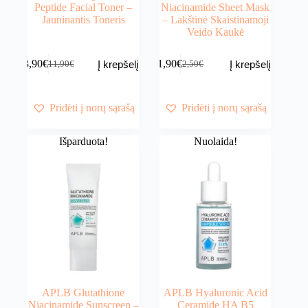
Peptide Facial Toner –
Niacinamide Sheet Mask
Jauninantis Toneris
– Lakštinė Skaistinamoji
Veido Kaukė
8,90
€
1,90
€
Į krepšelį
Į krepšelį
11,90
€
2,50
€
Original
Current
Original
Current
price
price
price
price
was:
is:
was:
is:
11,90€.
8,90€.
2,50€.
1,90€.
Pridėti į norų sąrašą
Pridėti į norų sąrašą
Išparduota!
Nuolaida!
APLB Glutathione
APLB Hyaluronic Acid
Niacinamide Sunscreen –
Ceramide HA B5