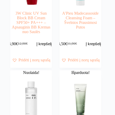
3W Clinic UV Sun
A’Pieu Madecassoside
Block BB Cream
Cleansing Foam –
SPF50+ PA+++ –
Švelnios Prausimosi
Apsauginis BB Kremas
Putos
nuo Saulės
8,90
€
8,50
€
Į krepšelį
Į krepšelį
12,90
€
11,90
€
Original
Current
Original
Current
price
price
price
price
was:
is:
was:
is:
12,90€.
8,90€.
11,90€.
8,50€.
Pridėti į norų sąrašą
Pridėti į norų sąrašą
Nuolaida!
Išparduota!