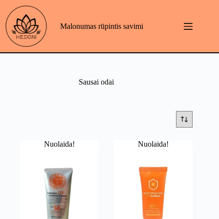
Skip
to
content
Malonumas rūpintis savimi
Sausai odai
Nuolaida!
Nuolaida!