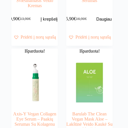
Šviesinamasis Veido
Serumas
Kremas
9,90
€
15,90
€
Į krepšelį
Daugiau
13,90
€
16,90
€
Original
Current
Original
Current
price
price
price
price
was:
is:
was:
is:
13,90€.
9,90€.
16,90€.
15,90€.
Pridėti į norų sąrašą
Pridėti į norų sąrašą
Išparduota!
Išparduota!
Axis-Y Vegan Collagen
Barulab The Clean
Eye Serum – Paakių
Vegan Mask Aloe –
Serumas Su Kolagenu
Lakštinė Veido Kaukė Su