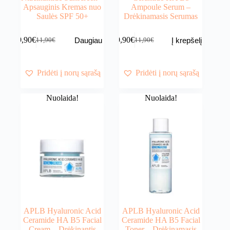
Apsauginis Kremas nuo
Ampoule Serum –
Saulės SPF 50+
Drėkinamasis Serumas
9,90
€
9,90
€
Daugiau
Į krepšelį
11,90
€
11,90
€
Original
Current
Original
Current
price
price
price
price
was:
is:
was:
is:
11,90€.
9,90€.
11,90€.
9,90€.
Pridėti į norų sąrašą
Pridėti į norų sąrašą
Nuolaida!
Nuolaida!
APLB Hyaluronic Acid
APLB Hyaluronic Acid
Ceramide HA B5 Facial
Ceramide HA B5 Facial
Cream – Drėkinantis
Toner – Drėkinamasis