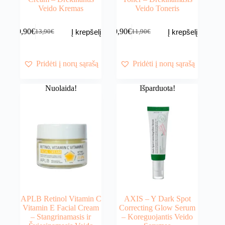
Veido Kremas
Veido Toneris
9,90
€
9,90
€
Į krepšelį
Į krepšelį
13,90
€
11,90
€
Original
Current
Original
Current
price
price
price
price
was:
is:
was:
is:
13,90€.
9,90€.
11,90€.
9,90€.
Pridėti į norų sąrašą
Pridėti į norų sąrašą
Nuolaida!
Išparduota!
APLB Retinol Vitamin C
AXIS – Y Dark Spot
Vitamin E Facial Cream
Correcting Glow Serum
– Stangrinamasis ir
– Koreguojantis Veido