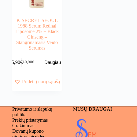
K-SECRET SEOUL
1988 Serum Retinal
Liposome 2% + Black
Ginseng –
Stangrinamasis Veido
Serumas
15,90
€
Daugiau
19,90
€
Original
Current
price
price
was:
is:
19,90€.
15,90€.
Pridėti į norų sąrašą
Privatumo ir slapukų
MŪSŲ DRAUGAI
politika
Prekių pristatymas
Grąžinimas
Dovanų kupono
pirkimo taisyklės