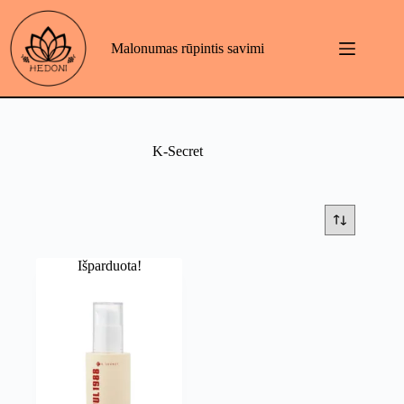
Skip
to
content
Malonumas rūpintis savimi
K-Secret
Išparduota!