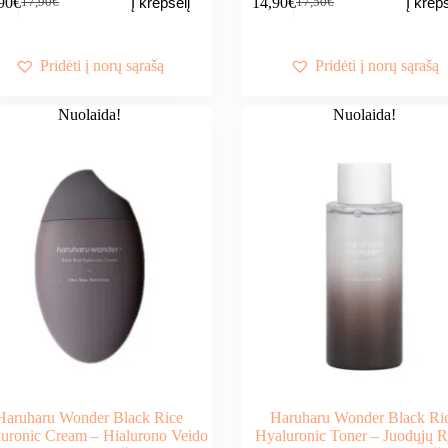
90
€
14,90
€
Į krepšelį
Į krepš
17,90
€
17,50
€
Original
Current
Original
Current
price
price
price
price
was:
is:
was:
is:
17,90€.
14,90€.
17,50€.
14,90€.
Pridėti į norų sąrašą
Pridėti į norų sąrašą
Nuolaida!
Nuolaida!
Haruharu Wonder Black Rice
Haruharu Wonder Black Ri
uronic Cream – Hialurono Veido
Hyaluronic Toner – Juodųjų R