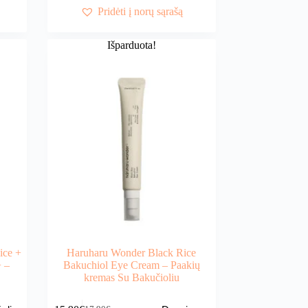
19,90€.
16,90€.
Pridėti į norų sąrašą
Išparduota!
ice +
Haruharu Wonder Black Rice
 –
Bakuchiol Eye Cream – Paakių
kremas Su Bakučioliu