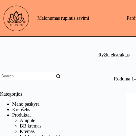
Skip
to
content
Malonumas rūpintis savimi
Pard
Ryžių ekstraktas
Rodoma 1–2
No
results
Kategorijos
Mano paskyra
Krepšelis
Produktai
Ampulė
BB kremas
Kremas