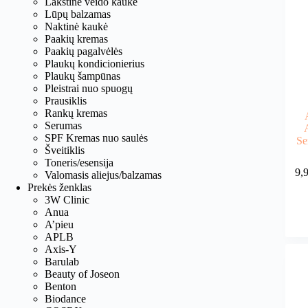
Lakštinė veido kaukė
Lūpų balzamas
Naktinė kaukė
Paakių kremas
Paakių pagalvėlės
Plaukų kondicionierius
Plaukų šampūnas
Pleistrai nuo spuogų
Prausiklis
Rankų kremas
Serumas
SPF Kremas nuo saulės
Se
Šveitiklis
Toneris/esensija
9,
Valomasis aliejus/balzamas
Prekės ženklas
3W Clinic
Anua
A’pieu
APLB
Axis-Y
Barulab
Beauty of Joseon
Benton
Biodance