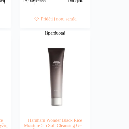
15,90
€
elį
Daugiau
17,90
€
Original
Current
price
price
was:
is:
17,90€.
15,90€.
Pridėti į norų sąrašą
Išparduota!
ce
Haruharu Wonder Black Rice
yžių
Moisture 5.5 Soft Cleansing Gel –