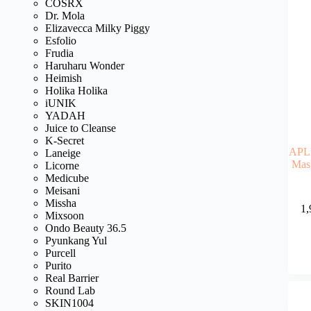
COSRX
Dr. Mola
Elizavecca Milky Piggy
Esfolio
Frudia
Haruharu Wonder
Heimish
Holika Holika
iUNIK
YADAH
Juice to Cleanse
K-Secret
APLB
Laneige
Mask
Licorne
Medicube
Meisani
Missha
1,
Mixsoon
Ondo Beauty 36.5
Pyunkang Yul
Purcell
Purito
Real Barrier
Round Lab
SKIN1004