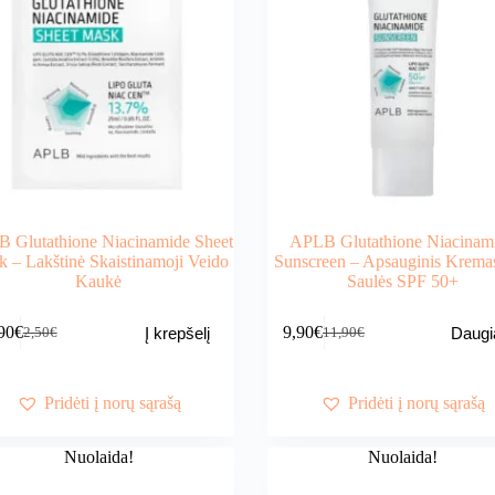
 Glutathione Niacinamide Sheet
APLB Glutathione Niacinam
 – Lakštinė Skaistinamoji Veido
Sunscreen – Apsauginis Krema
Kaukė
Saulės SPF 50+
90
€
9,90
€
Į krepšelį
Daugi
2,50
€
11,90
€
Original
Current
Original
Current
price
price
price
price
was:
is:
was:
is:
2,50€.
1,90€.
11,90€.
9,90€.
Pridėti į norų sąrašą
Pridėti į norų sąrašą
Nuolaida!
Nuolaida!