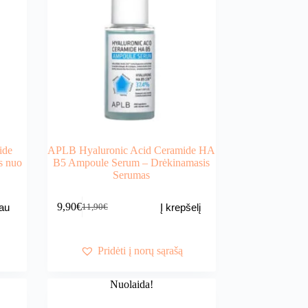
ide
APLB Hyaluronic Acid Ceramide HA
s nuo
B5 Ampoule Serum – Drėkinamasis
Serumas
9,90
€
au
Į krepšelį
11,90
€
Original
Current
price
price
was:
is:
11,90€.
9,90€.
Pridėti į norų sąrašą
Nuolaida!