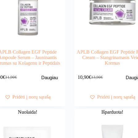
APLB Collagen EGF Peptide
APLB Collagen EGF Peptide F
Ampoule Serum – Jauninantis
Cream – Stangrinamasis Vei
rumas su Kolagenu ir Peptidais
Kremas
90
€
10,90
€
Daugiau
Daugi
11,90
€
13,90
€
Original
Current
Original
Current
price
price
price
price
was:
is:
was:
is:
11,90€.
9,90€.
13,90€.
10,90€.
Pridėti į norų sąrašą
Pridėti į norų sąrašą
Nuolaida!
Išparduota!