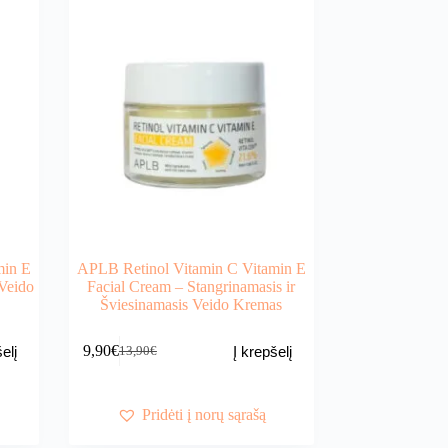
min E
APLB Retinol Vitamin C Vitamin E
Veido
Facial Cream – Stangrinamasis ir
Šviesinamasis Veido Kremas
9,90
€
elį
Į krepšelį
13,90
€
Original
Current
price
price
was:
is:
13,90€.
9,90€.
Pridėti į norų sąrašą