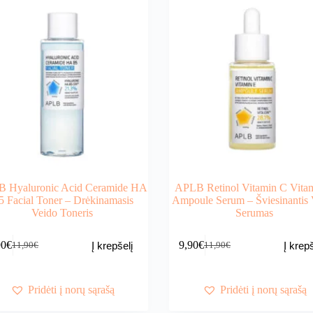
 Hyaluronic Acid Ceramide HA
APLB Retinol Vitamin C Vita
5 Facial Toner – Drėkinamasis
Ampoule Serum – Šviesinantis 
Veido Toneris
Serumas
90
€
9,90
€
Į krepšelį
Į krepš
11,90
€
11,90
€
Original
Current
Original
Current
price
price
price
price
was:
is:
was:
is:
11,90€.
9,90€.
11,90€.
9,90€.
Pridėti į norų sąrašą
Pridėti į norų sąrašą