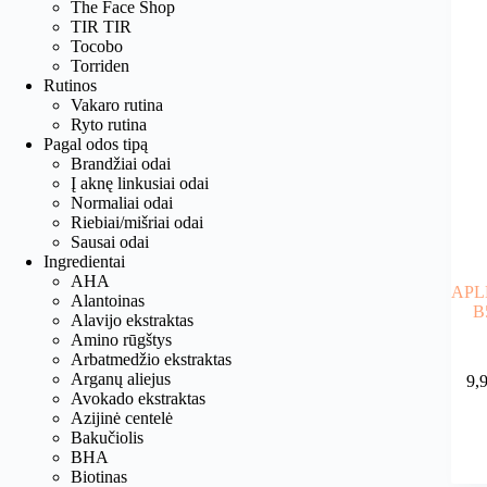
The Face Shop
TIR TIR
Tocobo
Torriden
Rutinos
Vakaro rutina
Ryto rutina
Pagal odos tipą
Brandžiai odai
Į aknę linkusiai odai
Normaliai odai
Riebiai/mišriai odai
Sausai odai
Ingredientai
AHA
APLB
Alantoinas
B
Alavijo ekstraktas
Amino rūgštys
Arbatmedžio ekstraktas
Arganų aliejus
9,
Avokado ekstraktas
Azijinė centelė
Bakučiolis
BHA
Biotinas