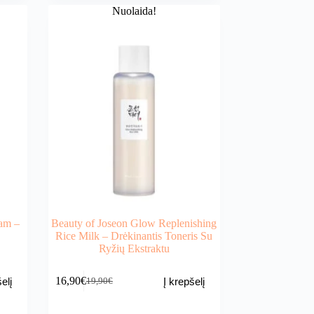
Nuolaida!
eam –
Beauty of Joseon Glow Replenishing
Rice Milk – Drėkinantis Toneris Su
Ryžių Ekstraktu
16,90
€
elį
Į krepšelį
19,90
€
Original
Current
price
price
was:
is: