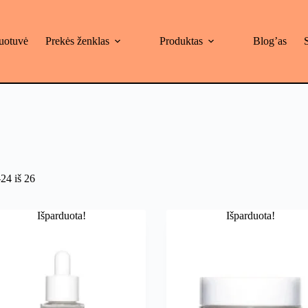
uotuvė
Prekės ženklas
Produktas
Blog’as
4 iš 26
Išparduota!
Išparduota!