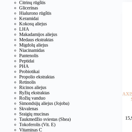
Citrinų rūgštis
Glicerinas
Hialurono rūgštis
Keramidai
Kokosų aliejus
LHA
Makadamijos aliejus
Medaus ekstraktas
Migdolų aliejus
Niacinamidas
Pantenolis
Peptidai
PHA
Probiotikai
Propolio ekstraktas
Retinolis
Ricinos aliejus
Ryžių ekstraktas
AXIS
Rožių vanduo
Simondsijų aliejus (Jojoba)
Skvalenas
Sraigių mucinas
15,
Taukmedžio sviestas (Shea)
Tokoferolis (Vit. E)
Vitaminas C