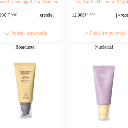
mas Su Juodųjų Ryžių Ekstraktu
Tonikas Su Hialurono Rūgšt
90
€
12,90
€
Į krepšelį
Į krepš
17,90
€
18,70
€
Original
Current
Original
Current
price
price
price
price
was:
is:
was:
is:
17,90€.
13,90€.
18,70€.
12,90€.
Pridėti į norų sąrašą
Pridėti į norų sąrašą
Išparduota!
Nuolaida!