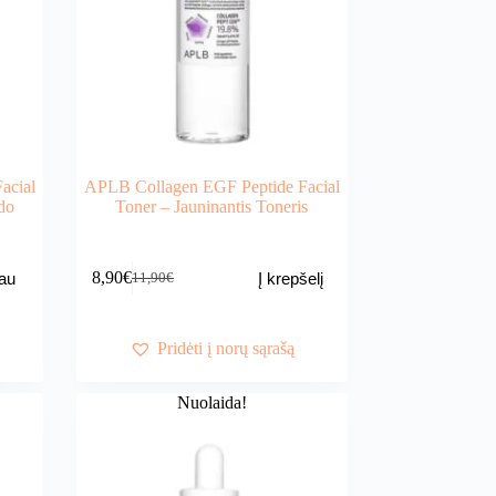
acial
APLB Collagen EGF Peptide Facial
do
Toner – Jauninantis Toneris
8,90
€
au
Į krepšelį
11,90
€
Original
Current
price
price
was:
is:
11,90€.
8,90€.
Pridėti į norų sąrašą
Nuolaida!