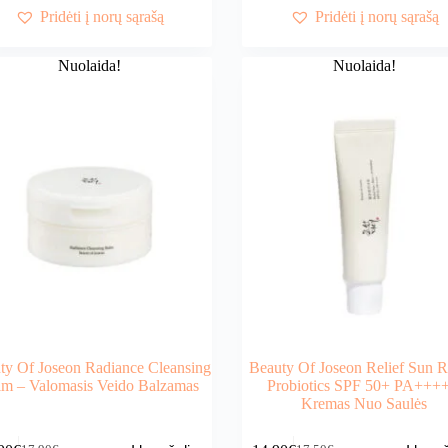
16,90€.
15,90€.
24,00€.
19,90€.
Pridėti į norų sąrašą
Pridėti į norų sąrašą
Nuolaida!
Nuolaida!
ty Of Joseon Radiance Cleansing
Beauty Of Joseon Relief Sun R
lm – Valomasis Veido Balzamas
Probiotics SPF 50+ PA++++
Kremas Nuo Saulės