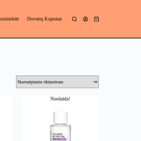
Susisiekite
Dovanų Kuponai
Mano
krepšelis
Nuolaida!