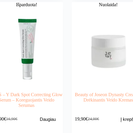
Išparduota!
Nuolaida!
 – Y Dark Spot Correcting Glow
Beauty of Joseon Dynasty Cr
Serum – Koreguojantis Veido
Drėkinantis Veido Kremas
Serumas
90
€
19,90
€
Daugiau
Į krepš
16,90
€
24,00
€
Original
Current
Original
Current
price
price
price
price
was:
is:
was:
is: