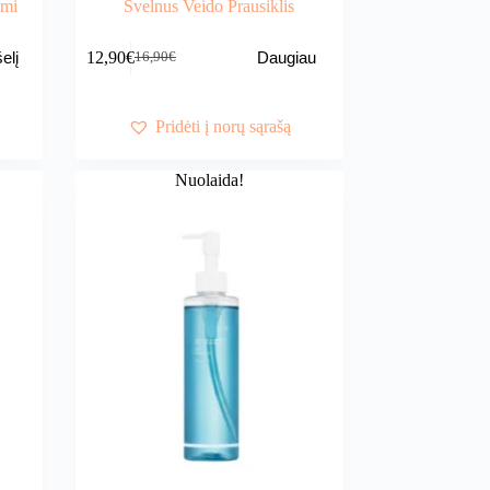
imi
Švelnus Veido Prausiklis
12,90
€
elį
Daugiau
16,90
€
Original
Current
price
price
was:
is:
16,90€.
12,90€.
Pridėti į norų sąrašą
Nuolaida!