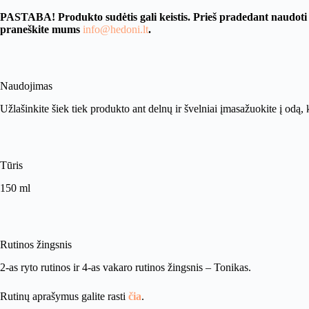
PASTABA! Produkto sudėtis gali keistis. Prieš pradedant naudoti 
praneškite mums
info@hedoni.lt
.
Naudojimas
Užlašinkite šiek tiek produkto ant delnų ir švelniai įmasažuokite į odą, 
Tūris
150 ml
Rutinos žingsnis
2-as ryto rutinos ir 4-as vakaro rutinos žingsnis – Tonikas.
Rutinų aprašymus galite rasti
čia
.