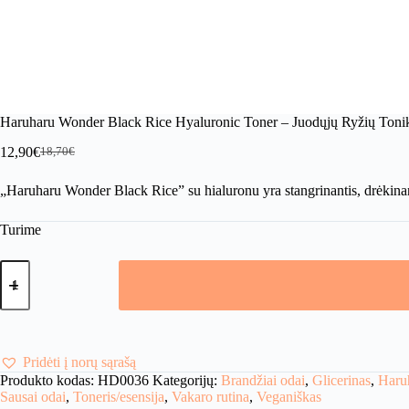
Haruharu Wonder Black Rice Hyaluronic Toner – Juodųjų Ryžių Toni
12,90
€
18,70
€
Original
Current
price
price
„Haruharu Wonder Black Rice” su hialuronu yra stangrinantis, drėkinantis
was:
is:
18,70€.
12,90€.
Turime
produkto
kiekis:
Haruharu
Wonder
Black
Rice
Hyaluronic
Pridėti į norų sąrašą
Toner
Produkto kodas:
HD0036
Kategorijų:
Brandžiai odai
,
Glicerinas
,
Haru
-
Sausai odai
,
Toneris/esensija
,
Vakaro rutina
,
Veganiškas
Juodųjų