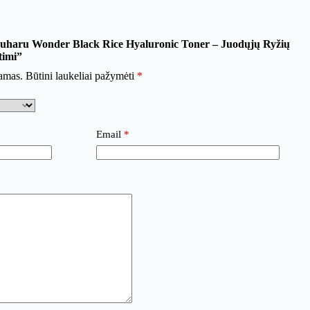
ruharu Wonder Black Rice Hyaluronic Toner – Juodųjų Ryžių
timi”
iamas.
Būtini laukeliai pažymėti
*
Email
*