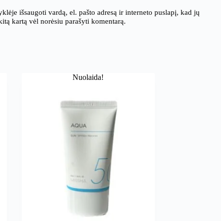
klėje išsaugoti vardą, el. pašto adresą ir interneto puslapį, kad jų
 kitą kartą vėl norėsiu parašyti komentarą.
Nuolaida!