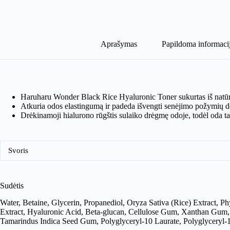
Ryžių
Tonikas
Su
Hialurono
Rūgštimi
Aprašymas
Papildoma informaci
Haruharu Wonder Black Rice Hyaluronic Toner sukurtas iš natūral
Atkuria odos elastingumą ir padeda išvengti senėjimo požymių dė
Drėkinamoji hialurono rūgštis sulaiko drėgmę odoje, todėl oda tamp
Svoris
Sudėtis
Water, Betaine, Glycerin, Propanediol, Oryza Sativa (Rice) Extract, P
Extract, Hyaluronic Acid, Beta-glucan, Cellulose Gum, Xanthan Gum, B
Tamarindus Indica Seed Gum, Polyglyceryl-10 Laurate, Polyglyceryl-1