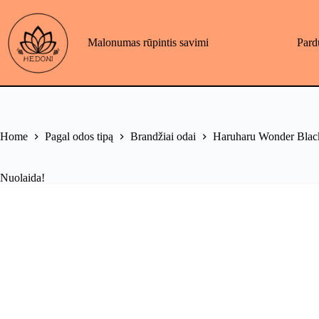
Skip
to
content
Malonumas rūpintis savimi
Pard
Home
Pagal odos tipą
Brandžiai odai
Haruharu Wonder Black
Nuolaida!