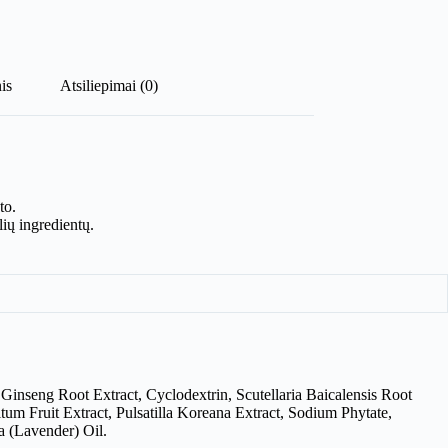
is
Atsiliepimai (0)
to.
lių ingredientų.
Ginseng Root Extract, Cyclodextrin, Scutellaria Baicalensis Root
m Fruit Extract, Pulsatilla Koreana Extract, Sodium Phytate,
a (Lavender) Oil.