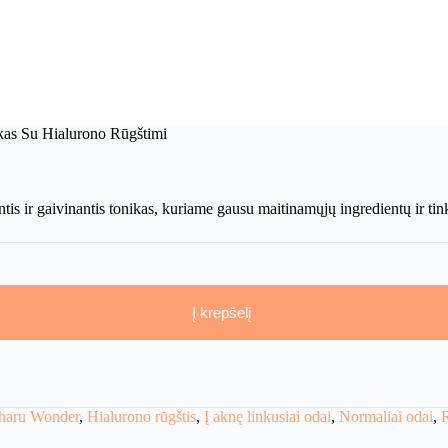
kas Su Hialurono Rūgštimi
 ir gaivinantis tonikas, kuriame gausu maitinamųjų ingredientų ir tinka 
Į krepšelį
haru Wonder
,
Hialurono rūgštis
,
Į aknę linkusiai odai
,
Normaliai odai
,
R