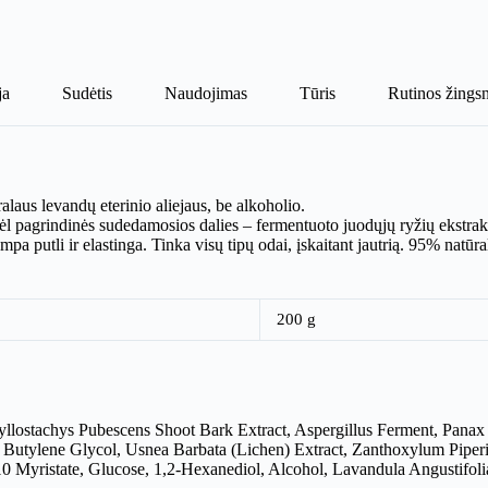
ja
Sudėtis
Naudojimas
Tūris
Rutinos žingsn
aus levandų eterinio aliejaus, be alkoholio.
l pagrindinės sudedamosios dalies – fermentuoto juodųjų ryžių ekstrak
a putli ir elastinga. Tinka visų tipų odai, įskaitant jautrią. 95% natūra
200 g
hyllostachys Pubescens Shoot Bark Extract, Aspergillus Ferment, Panax 
utylene Glycol, Usnea Barbata (Lichen) Extract, Zanthoxylum Piperitu
0 Myristate, Glucose, 1,2-Hexanediol, Alcohol, Lavandula Angustifoli