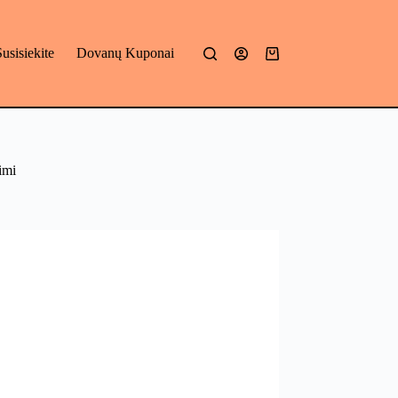
Susisiekite
Dovanų Kuponai
Mano
krepšelis
imi