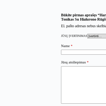
Būkite pirmas aprašęs “Ha
Tonikas Su Hialurono Rūgš
El. pašto adresas nebus skelb
JŪSŲ ĮVERTINIMAS
Name
*
Jūsų atsiliepimas
*