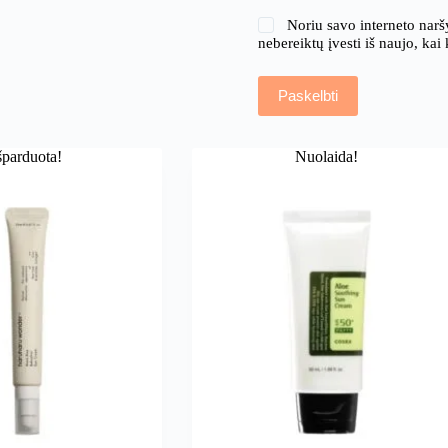
Noriu savo interneto naršy
nebereiktų įvesti iš naujo, kai
Paskelbti
šparduota!
Nuolaida!