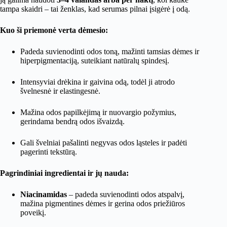
tampa skaidri – tai ženklas, kad serumas pilnai įsigėrė į odą.
Kuo ši priemonė verta dėmesio:
Padeda suvienodinti odos toną, mažinti tamsias dėmes ir
hiperpigmentaciją, suteikiant natūralų spindesį.
Intensyviai drėkina ir gaivina odą, todėl ji atrodo
švelnesnė ir elastingesnė.
Mažina odos papilkėjimą ir nuovargio požymius,
gerindama bendrą odos išvaizdą.
Gali švelniai pašalinti negyvas odos ląsteles ir padėti
pagerinti tekstūrą.
Pagrindiniai ingredientai ir jų nauda:
Niacinamidas
– padeda suvienodinti odos atspalvį,
mažina pigmentines dėmes ir gerina odos priežiūros
poveikį.