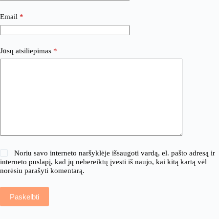
Email
*
Jūsų atsiliepimas
*
Noriu savo interneto naršyklėje išsaugoti vardą, el. pašto adresą ir
interneto puslapį, kad jų nebereiktų įvesti iš naujo, kai kitą kartą vėl
norėsiu parašyti komentarą.
Paskelbti