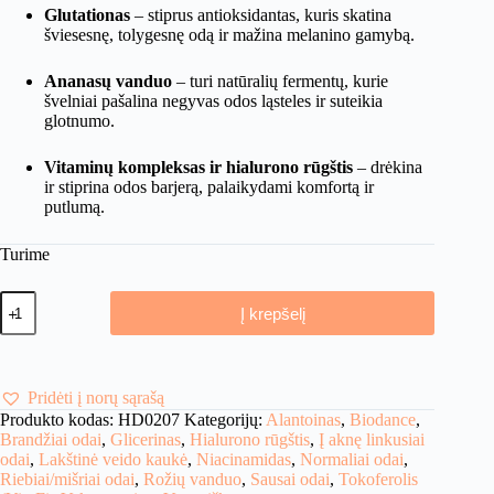
Glutationas
– stiprus antioksidantas, kuris skatina
šviesesnę, tolygesnę odą ir mažina melanino gamybą.
Ananasų vanduo
– turi natūralių fermentų, kurie
švelniai pašalina negyvas odos ląsteles ir suteikia
glotnumo.
Vitaminų kompleksas ir hialurono rūgštis
– drėkina
ir stiprina odos barjerą, palaikydami komfortą ir
putlumą.
Turime
produkto
Į krepšelį
kiekis:
Biodance
Radiant
Vita
Niacinamide
Pridėti į norų sąrašą
Real
Produkto kodas:
HD0207
Kategorijų:
Alantoinas
,
Biodance
,
Deep
Brandžiai odai
,
Glicerinas
,
Hialurono rūgštis
,
Į aknę linkusiai
Mask
odai
,
Lakštinė veido kaukė
,
Niacinamidas
,
Normaliai odai
,
-
Riebiai/mišriai odai
,
Rožių vanduo
,
Sausai odai
,
Tokoferolis
Skaistinamoji