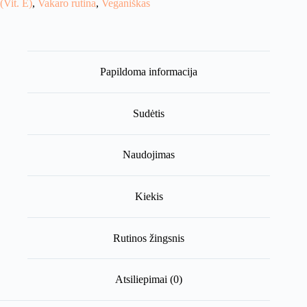
(Vit. E)
,
Vakaro rutina
,
Veganiškas
Veido
Kaukė
Su
Niacinamidu
Papildoma informacija
Sudėtis
Naudojimas
Kiekis
Rutinos žingsnis
Atsiliepimai (0)