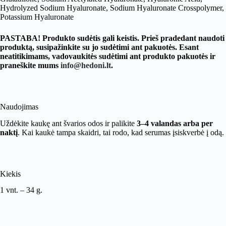
Hydrolyzed Sodium Hyaluronate, Sodium Hyaluronate Crosspolymer,
Potassium Hyaluronate
PASTABA! Produkto sudėtis gali keistis. Prieš pradedant naudoti
produktą, susipažinkite su jo sudėtimi ant pakuotės. Esant
neatitikimams, vadovaukitės sudėtimi ant produkto pakuotės ir
praneškite mums
info@hedoni.lt
.
Naudojimas
Uždėkite kaukę ant švarios odos ir palikite
3–4 valandas arba per
naktį
. Kai kaukė tampa skaidri, tai rodo, kad serumas įsiskverbė į odą.
Kiekis
1 vnt. – 34 g.