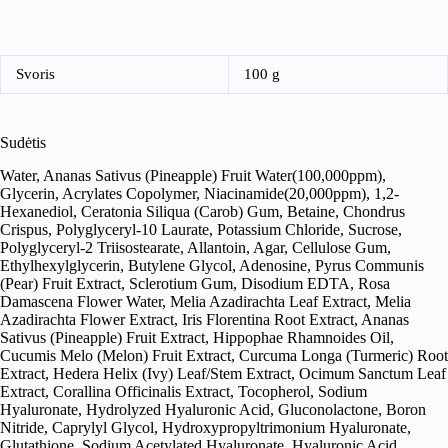
Svoris
100 g
Sudėtis
Water, Ananas Sativus (Pineapple) Fruit Water(100,000ppm),
Glycerin, Acrylates Copolymer, Niacinamide(20,000ppm), 1,2-
Hexanediol, Ceratonia Siliqua (Carob) Gum, Betaine, Chondrus
Crispus, Polyglyceryl-10 Laurate, Potassium Chloride, Sucrose,
Polyglyceryl-2 Triisostearate, Allantoin, Agar, Cellulose Gum,
Ethylhexylglycerin, Butylene Glycol, Adenosine, Pyrus Communis
(Pear) Fruit Extract, Sclerotium Gum, Disodium EDTA, Rosa
Damascena Flower Water, Melia Azadirachta Leaf Extract, Melia
Azadirachta Flower Extract, Iris Florentina Root Extract, Ananas
Sativus (Pineapple) Fruit Extract, Hippophae Rhamnoides Oil,
Cucumis Melo (Melon) Fruit Extract, Curcuma Longa (Turmeric) Root
Extract, Hedera Helix (Ivy) Leaf/Stem Extract, Ocimum Sanctum Leaf
Extract, Corallina Officinalis Extract, Tocopherol, Sodium
Hyaluronate, Hydrolyzed Hyaluronic Acid, Gluconolactone, Boron
Nitride, Caprylyl Glycol, Hydroxypropyltrimonium Hyaluronate,
Glutathione, Sodium Acetylated Hyaluronate, Hyaluronic Acid,