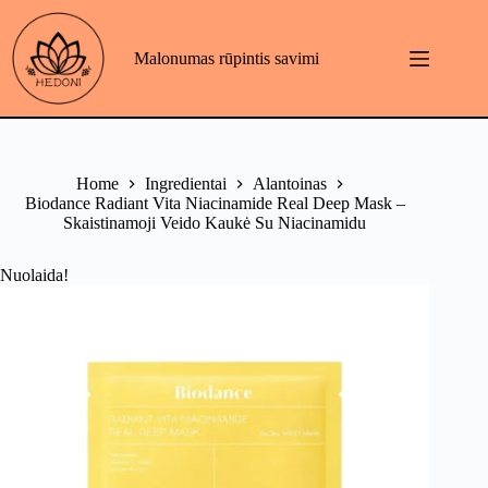
Skip
to
content
Malonumas rūpintis savimi
Home
Ingredientai
Alantoinas
Biodance Radiant Vita Niacinamide Real Deep Mask –
Skaistinamoji Veido Kaukė Su Niacinamidu
Nuolaida!