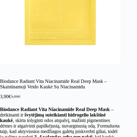
Biodance Radiant Vita Niacinamide Real Deep Mask –
Skaistinamoji Veido Kaukė Su Niacinamidu
3,90
€
5,90
€
Original
Current
price
price
Biodance Radiant Vita Niacinamide Real Deep Mask
–
was:
is:
drėkinanti ir
švytėjimą suteikianti hidrogelio lakštinė
5,90€.
3,90€.
kaukė
, skirta tolyginti odos atspalvį, mažinti pigmentines
dėmes ir atgaivinti papilkėjusią, nuvarginusią odą. Formuluota
taip, kad aktyviosios medžiagos galėtų įsiskverbti giliai, todėl
ją galima naudoti
3–4 valandas arba per naktį
, kol kaukė