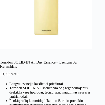
Torriden SOLID-IN All Day Essence – Esencija Su
Keramidais
19,90
€
24,90
€
Original
Current
price
price
Lengva esencija kasdienei priežiūrai.
was:
is:
Torriden SOLID-IN Essence yra odą regeneruojantis
24,90€.
19,90€.
drėkiklis visų tipų odai, tačiau ypač naudingas sausai ir
jautriai odai.
Penkių rūšių keramidų dėka nuo išorinio poveikio
sustiprinamas ir apsaugomas natūralus odos barjeras.