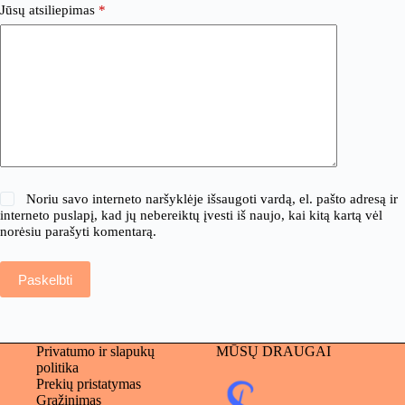
Jūsų atsiliepimas
*
Noriu savo interneto naršyklėje išsaugoti vardą, el. pašto adresą ir
interneto puslapį, kad jų nebereiktų įvesti iš naujo, kai kitą kartą vėl
norėsiu parašyti komentarą.
Paskelbti
Privatumo ir slapukų
MŪSŲ DRAUGAI
politika
Prekių pristatymas
Grąžinimas