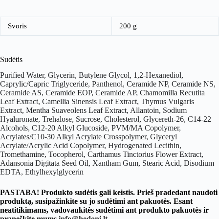
Svoris
200 g
Sudėtis
Purified Water, Glycerin, Butylene Glycol, 1,2-Hexanediol,
Caprylic/Capric Triglyceride, Panthenol, Ceramide NP, Ceramide NS,
Ceramide AS, Ceramide EOP, Ceramide AP, Chamomilla Recutita
Leaf Extract, Camellia Sinensis Leaf Extract, Thymus Vulgaris
Extract, Mentha Suaveolens Leaf Extract, Allantoin, Sodium
Hyaluronate, Trehalose, Sucrose, Cholesterol, Glycereth-26, C14-22
Alcohols, C12-20 Alkyl Glucoside, PVM/MA Copolymer,
Acrylates/C10-30 Alkyl Acrylate Crosspolymer, Glyceryl
Acrylate/Acrylic Acid Copolymer, Hydrogenated Lecithin,
Tromethamine, Tocopherol, Carthamus Tinctorius Flower Extract,
Adansonia Digitata Seed Oil, Xantham Gum, Stearic Acid, Disodium
EDTA, Ethylhexylglycerin
PASTABA! Produkto sudėtis gali keistis. Prieš pradedant naudoti
produktą, susipažinkite su jo sudėtimi ant pakuotės. Esant
neatitikimams, vadovaukitės sudėtimi ant produkto pakuotės ir
praneškite mums
info@hedoni.lt
.