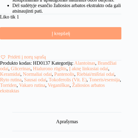
Dėl sudėtyje esančio žaliosios arbatos ekstrakto oda gali
atsinaujinti pati.
Liko tik 1
Į krepšelį
Pridėti į norų sąrašą
Produkto kodas:
HD0137
Kategorijų:
Alantoinas
,
Brandžiai
odai
,
Glicerinas
,
Hialurono rūgštis
,
Į aknę linkusiai odai
,
Keramidai
,
Normaliai odai
,
Pantenolis
,
Riebiai/mišriai odai
,
Ryto rutina
,
Sausai odai
,
Tokoferolis (Vit. E)
,
Toneris/esensija
,
Torriden
,
Vakaro rutina
,
Veganiškas
,
Žaliosios arbatos
ekstraktas
Aprašymas