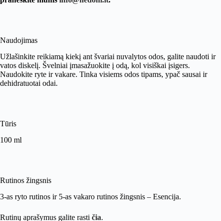
Naudojimas
Užlašinkite reikiamą kiekį ant švariai nuvalytos odos, galite naudoti ir
vatos diskelį. Švelniai įmasažuokite į odą, kol visiškai įsigers.
Naudokite ryte ir vakare. Tinka visiems odos tipams, ypač sausai ir
dehidratuotai odai.
Tūris
100 ml
Rutinos žingsnis
3-as ryto rutinos ir 5-as vakaro rutinos žingsnis – Esencija.
Rutinų aprašymus galite rasti
čia
.