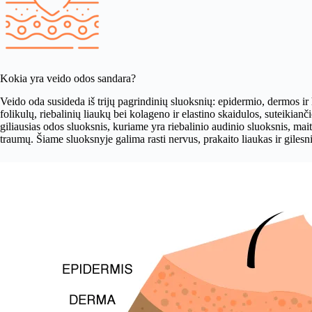
Kokia yra veido odos sandara?
Veido oda susideda iš trijų pagrindinių sluoksnių: epidermio, dermos ir
folikulų, riebalinių liaukų bei kolageno ir elastino skaidulos, suteikian
giliausias odos sluoksnis, kuriame yra riebalinio audinio sluoksnis, ma
traumų. Šiame sluoksnyje galima rasti nervus, prakaito liaukas ir gilesn