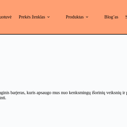
uotuvė
Prekės ženklas
Produktas
Blog’as
uginis barjeras, kuris apsaugo mus nuo kenksmingų išorinių veiksnių ir 
nti.