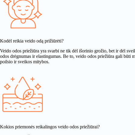
Kodėl reikia veido odą prižiūrėti?
Veido odos priežiūra yra svarbi ne tik dėl išorinio grožio, bet ir dėl s
odos drėgnumas ir elastingumas. Be to, veido odos priežiūra gali būti ma
poilsio ir sveikos mitybos.
Kokios priemonės reikalingos veido odos priežiūrai?