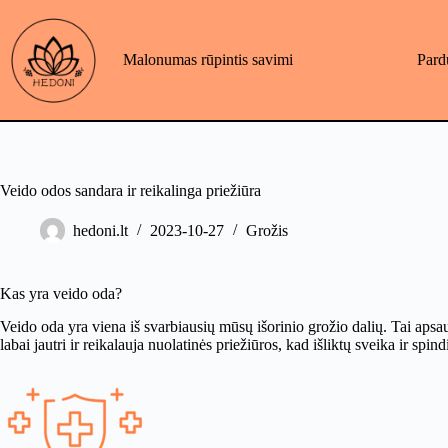
Skip
to
content
Malonumas rūpintis savimi
Pard
Veido odos sandara ir reikalinga priežiūra
hedoni.lt
2023-10-27
Grožis
Kas yra veido oda?
Veido oda yra viena iš svarbiausių mūsų išorinio grožio dalių. Tai apsa
labai jautri ir reikalauja nuolatinės priežiūros, kad išliktų sveika ir spindi