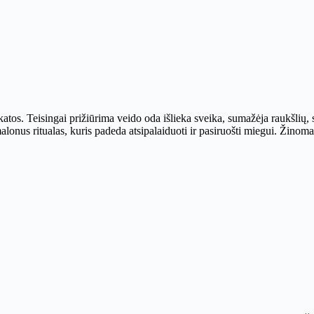
veikatos. Teisingai prižiūrima veido oda išlieka sveika, sumažėja raukšli
lonus ritualas, kuris padeda atsipalaiduoti ir pasiruošti miegui. Žinoma