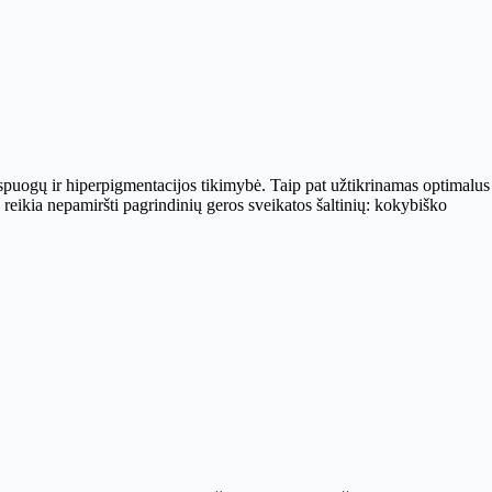
ų, spuogų ir hiperpigmentacijos tikimybė. Taip pat užtikrinamas optimalus
 reikia nepamiršti pagrindinių geros sveikatos šaltinių: kokybiško