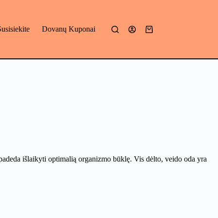
Susisiekite
Dovanų Kuponai
Mano
krepšelis
padeda išlaikyti optimalią organizmo būklę. Vis dėlto, veido oda yra