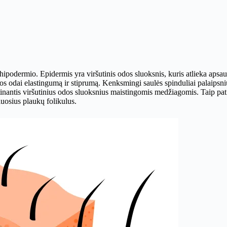
 hipodermio. Epidermis yra viršutinis odos sluoksnis, kuris atlieka apsa
čios odai elastingumą ir stiprumą. Kenksmingi saulės spinduliai palaipsni
itinantis viršutinius odos sluoksnius maistingomis medžiagomis. Taip pat
iuosius plaukų folikulus.