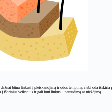
oda dažnai būna linkusi į pleiskanojimą ir odos tempimą, riebi oda išskiri
 į išorinius veiksnius ir gali būti linkusi į paraudimą ar niežėjimą.