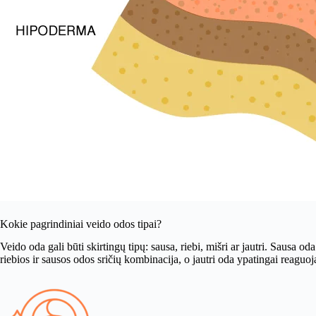
Kokie pagrindiniai veido odos tipai?
Veido oda gali būti skirtingų tipų: sausa, riebi, mišri ar jautri. Sausa 
riebios ir sausos odos sričių kombinacija, o jautri oda ypatingai reaguoja