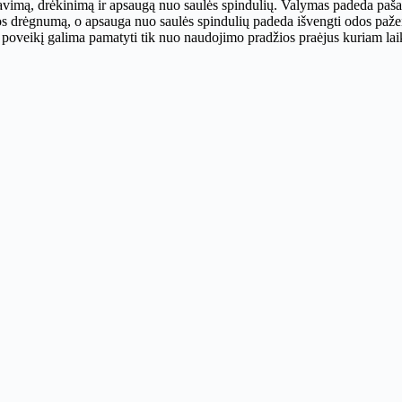
avimą, drėkinimą ir apsaugą nuo saulės spindulių. Valymas padeda paša
jos drėgnumą, o apsauga nuo saulės spindulių padeda išvengti odos pažei
tų poveikį galima pamatyti tik nuo naudojimo pradžios praėjus kuriam lai