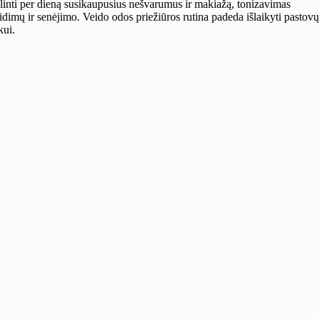
linti per dieną susikaupusius nešvarumus ir makiažą, tonizavimas
dimų ir senėjimo. Veido odos priežiūros rutina padeda išlaikyti pastovų
kui.