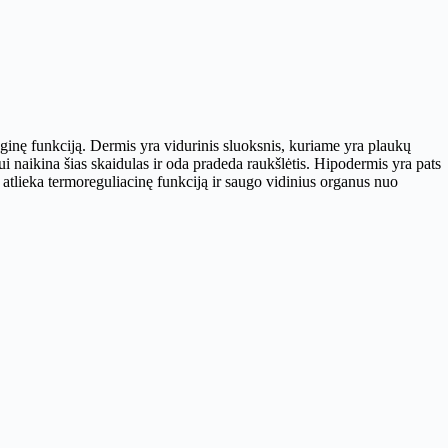
uginę funkciją. Dermis yra vidurinis sluoksnis, kuriame yra plaukų
ui naikina šias skaidulas ir oda pradeda raukšlėtis. Hipodermis yra pats
 atlieka termoreguliacinę funkciją ir saugo vidinius organus nuo