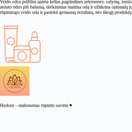
Veido odos prižiūra apima kelias pagrindines priemones: valymą, toniz
atstato odos pH balansą, drėkinimas maitina odą ir užtikrina optimalų 
rūpinimąsi veido oda ir pasiekti geriausių rezultatų, nes tikrąjį produk
Hedoni – malonumas rūpintis savimi ♥