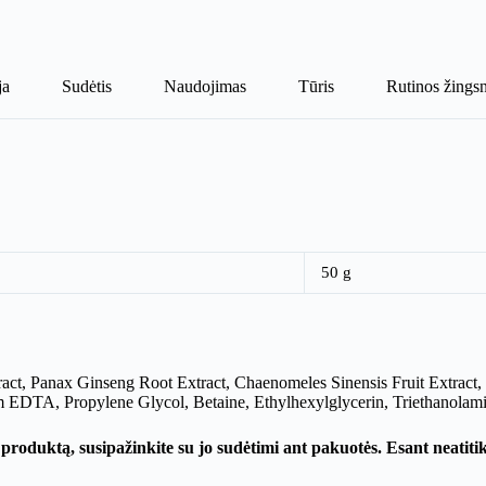
ja
Sudėtis
Naudojimas
Tūris
Rutinos žingsn
50 g
Extract, Panax Ginseng Root Extract, Chaenomeles Sinensis Fruit Extr
DTA, Propylene Glycol, Betaine, Ethylhexylglycerin, Triethanolami
produktą, susipažinkite su jo sudėtimi ant pakuotės. Esant neatit