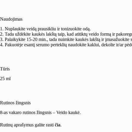
Naudojimas
1. Nuplaukite veidą prausikliu ir tonizuokite odą.
2. Tada uždėkite kaukės lakštą taip, kad atitiktų veido formą ir pakoregu
3. Palaikykite 15-20 min., tada nuimkite kaukės lakštą ir įmasažuokite s
4. Pakuotėje esantį serumo perteklių naudokite kaklui, dekolte ir/ar pė
Tūris
25 ml
Rutinos žingsnis
8-as vakaro rutinos žingsnis – Veido kaukė.
Rutinų aprašymus galite rasti
čia
.