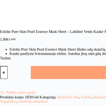
Esfolio Pure Skin Pearl Essence Mask Sheet – Lakštinė Veido Kaukė S
1,90
€
2,30
€
Original
Current
price
price
Esfolio Pure Skin Pearl Essence Mask Sheet išlaiko odą skaisčią i
was:
is:
Kaukė pasižymi šviesinamuoju efektu. Suteikia jūsų odai gilų dr
2,30€.
1,90€.
Turime
produkto
kiekis:
Esfolio
Pure
Skin
Pearl
Essence
Pridėti į norų sąrašą
Mask
Produkto kodas:
HD0144
Kategorijų:
Brandžiai odai
,
Esfolio
,
Hialuron
Sheet
Veganiškas
,
Ženšenio ekstraktas
-