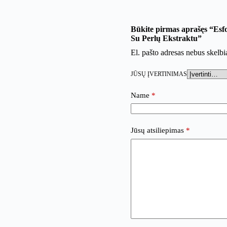
Būkite pirmas aprašęs “Esf
Su Perlų Ekstraktu”
El. pašto adresas nebus skelb
JŪSŲ ĮVERTINIMAS
Name
*
Jūsų atsiliepimas
*