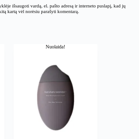
klėje išsaugoti vardą, el. pašto adresą ir interneto puslapį, kad jų
 kitą kartą vėl norėsiu parašyti komentarą.
Nuolaida!