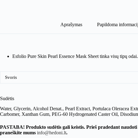
Lakštinė
Veido
Kaukė
Su
Perlų
Aprašymas
Papildoma informaci
Ekstraktu
Esfolio Pure Skin Pearl Essence Mask Sheet tinka visų tipų odai.
Svoris
Sudėtis
Water, Glycerin, Alcohol Denat., Pearl Extract, Portulaca Oleracea 
Carbomer, Xanthan Gum, PEG-60 Hydrogenated Caster Oil, Disodium E
PASTABA! Produkto sudėtis gali keistis. Prieš pradedant naudoti 
praneškite mums
info@hedoni.lt
.