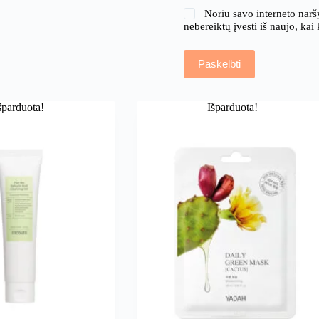
Noriu savo interneto naršy
nebereiktų įvesti iš naujo, kai
Paskelbti
šparduota!
Išparduota!