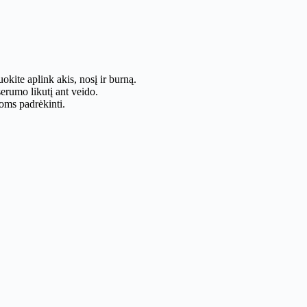
okite aplink akis, nosį ir burną.
erumo likutį ant veido.
doms padrėkinti.