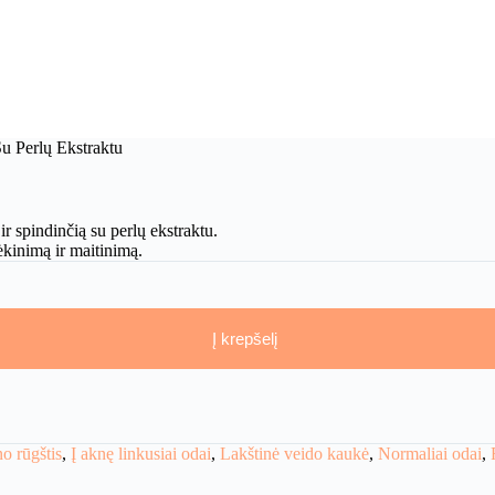
u Perlų Ekstraktu
r spindinčią su perlų ekstraktu.
ėkinimą ir maitinimą.
Į krepšelį
o rūgštis
,
Į aknę linkusiai odai
,
Lakštinė veido kaukė
,
Normaliai odai
,