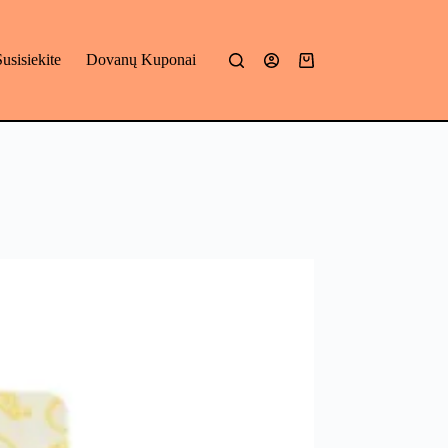
Susisiekite
Dovanų Kuponai
Mano
krepšelis