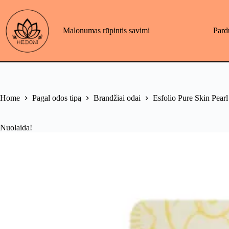
Skip
to
content
Malonumas rūpintis savimi
Pard
Home
Pagal odos tipą
Brandžiai odai
Esfolio Pure Skin Pear
Nuolaida!