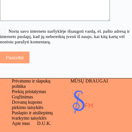
Noriu savo interneto naršyklėje išsaugoti vardą, el. pašto adresą ir
interneto puslapį, kad jų nebereiktų įvesti iš naujo, kai kitą kartą vėl
norėsiu parašyti komentarą.
Paskelbti
Privatumo ir slapukų
MŪSŲ DRAUGAI
politika
Prekių pristatymas
Grąžinimas
Dovanų kupono
pirkimo taisyklės
Puslapio ir atsiliepimų
tvarkymo taisyklės
Apie mus
D.U.K.