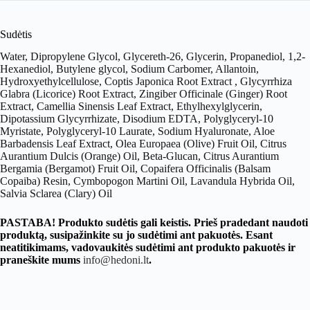
Sudėtis
Water, Dipropylene Glycol, Glycereth-26, Glycerin, Propanediol, 1,2-
Hexanediol, Butylene glycol, Sodium Carbomer, Allantoin,
Hydroxyethylcellulose, Coptis Japonica Root Extract , Glycyrrhiza
Glabra (Licorice) Root Extract, Zingiber Officinale (Ginger) Root
Extract, Camellia Sinensis Leaf Extract, Ethylhexylglycerin,
Dipotassium Glycyrrhizate, Disodium EDTA, Polyglyceryl-10
Myristate, Polyglyceryl-10 Laurate, Sodium Hyaluronate, Aloe
Barbadensis Leaf Extract, Olea Europaea (Olive) Fruit Oil, Citrus
Aurantium Dulcis (Orange) Oil, Beta-Glucan, Citrus Aurantium
Bergamia (Bergamot) Fruit Oil, Copaifera Officinalis (Balsam
Copaiba) Resin, Cymbopogon Martini Oil, Lavandula Hybrida Oil,
Salvia Sclarea (Clary) Oil
PASTABA! Produkto sudėtis gali keistis. Prieš pradedant naudoti
produktą, susipažinkite su jo sudėtimi ant pakuotės. Esant
neatitikimams, vadovaukitės sudėtimi ant produkto pakuotės ir
praneškite mums
info@hedoni.lt
.