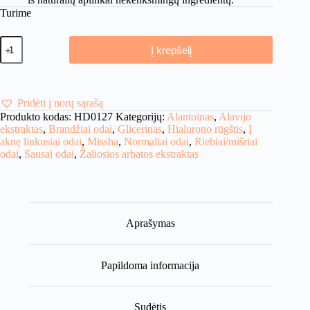
Turime
produkto
Į krepšelį
kiekis:
Missha
Airy
Fit
Sheet
Pridėti į norų sąrašą
Mask
Produkto kodas:
HD0127
Kategorijų:
Alantoinas
,
Alavijo
Green
ekstraktas
,
Brandžiai odai
,
Glicerinas
,
Hialurono rūgštis
,
Į
tea
aknę linkusiai odai
,
Missha
,
Normaliai odai
,
Riebiai/mišriai
-
odai
,
Sausai odai
,
Žaliosios arbatos ekstraktas
Lakštinė
Veido
Kaukė
Su
Žaliosios
Arbatos
Aprašymas
Ekstraktu
Papildoma informacija
Sudėtis