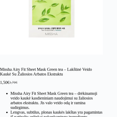
Missha Airy Fit Sheet Mask Green tea – Lakštinė Veido
Kaukė Su Žaliosios Arbatos Ekstraktu
1,50
€
1,70
€
Original
Current
price
price
Missha Airy Fit Sheet Mask Green tea – drėkinamoji
was:
is:
veido kaukė kasdieniniam naudojimui su žaliosios
1,70€.
1,50€.
arbatos ekstraktu. Jis valo veido odą ir ramina
sudirgimus.
Lengvas, subtilus, plonas kaukės lakštas yra pagamintas
iš natūralių aplinkai nekenksmingų ingredientų.