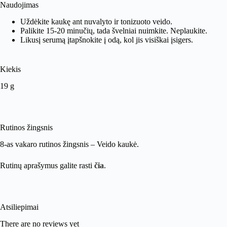
Naudojimas
Uždėkite kaukę ant nuvalyto ir tonizuoto veido.
Palikite 15-20 minučių, tada švelniai nuimkite. Neplaukite.
Likusį serumą įtapšnokite į odą, kol jis visiškai įsigers.
Kiekis
19 g
Rutinos žingsnis
8-as vakaro rutinos žingsnis – Veido kaukė.
Rutinų aprašymus galite rasti
čia
.
Atsiliepimai
There are no reviews yet