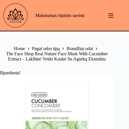
Skip
to
content
Malonumas rūpintis savimi
Home
Pagal odos tipą
Brandžiai odai
The Face Shop Real Nature Face Mask With Cucumber
Extract – Lakštinė Veido Kaukė Su Agurkų Ekstraktu
Išparduota!