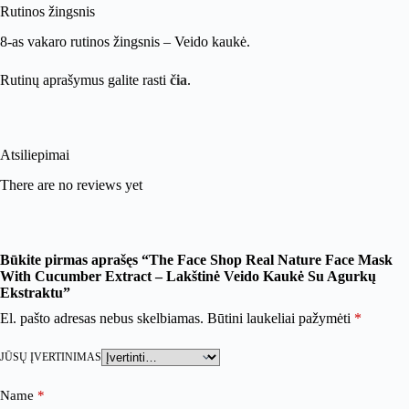
Rutinos žingsnis
8-as vakaro rutinos žingsnis – Veido kaukė.
Rutinų aprašymus galite rasti
čia
.
Atsiliepimai
There are no reviews yet
Būkite pirmas aprašęs “The Face Shop Real Nature Face Mask
With Cucumber Extract – Lakštinė Veido Kaukė Su Agurkų
Ekstraktu”
El. pašto adresas nebus skelbiamas.
Būtini laukeliai pažymėti
*
JŪSŲ ĮVERTINIMAS
Name
*