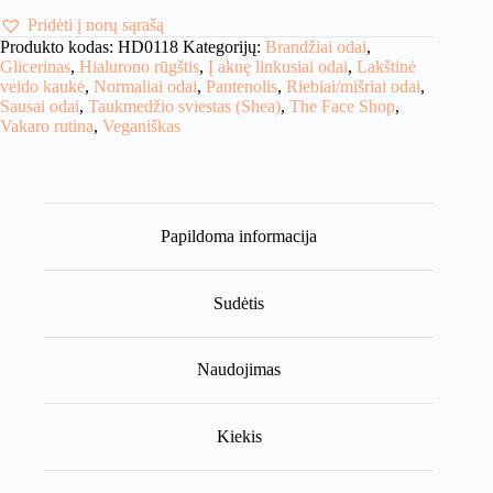
Pridėti į norų sąrašą
Produkto kodas:
HD0118
Kategorijų:
Brandžiai odai
,
Glicerinas
,
Hialurono rūgštis
,
Į aknę linkusiai odai
,
Lakštinė
veido kaukė
,
Normaliai odai
,
Pantenolis
,
Riebiai/mišriai odai
,
Sausai odai
,
Taukmedžio sviestas (Shea)
,
The Face Shop
,
Vakaro rutina
,
Veganiškas
Papildoma informacija
Sudėtis
Naudojimas
Kiekis