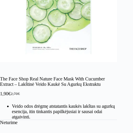
The Face Shop Real Nature Face Mask With Cucumber
Extract – Lakštinė Veido Kaukė Su Agurkų Ekstraktu
1,90
€
2,70
€
Original
Current
price
price
Veido odos drėgmę atstatantis kaukės lakštas su agurkų
was:
is:
esencija, itin tinkantis papilkėjusiai ir sausai odai
2,70€.
1,90€.
atgaivinti.
Neturime