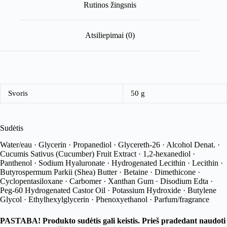
Rutinos žingsnis
Atsiliepimai (0)
Svoris
50 g
Sudėtis
Water/eau · Glycerin · Propanediol · Glycereth-26 · Alcohol Denat. ·
Cucumis Sativus (Cucumber) Fruit Extract · 1,2-hexanediol ·
Panthenol · Sodium Hyaluronate · Hydrogenated Lecithin · Lecithin ·
Butyrospermum Parkii (Shea) Butter · Betaine · Dimethicone ·
Cyclopentasiloxane · Carbomer · Xanthan Gum · Disodium Edta ·
Peg-60 Hydrogenated Castor Oil · Potassium Hydroxide · Butylene
Glycol · Ethylhexylglycerin · Phenoxyethanol · Parfum/fragrance
PASTABA! Produkto sudėtis gali keistis. Prieš pradedant naudoti