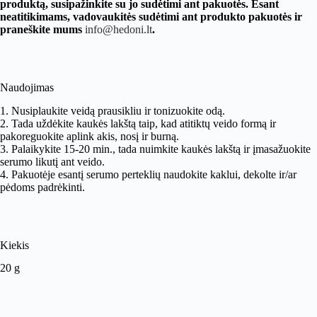
produktą, susipažinkite su jo sudėtimi ant pakuotės. Esant
neatitikimams, vadovaukitės sudėtimi ant produkto pakuotės ir
praneškite mums
info@hedoni.lt
.
Naudojimas
1. Nusiplaukite veidą prausikliu ir tonizuokite odą.
2. Tada uždėkite kaukės lakštą taip, kad atitiktų veido formą ir
pakoreguokite aplink akis, nosį ir burną.
3. Palaikykite 15-20 min., tada nuimkite kaukės lakštą ir įmasažuokite
serumo likutį ant veido.
4. Pakuotėje esantį serumo perteklių naudokite kaklui, dekolte ir/ar
pėdoms padrėkinti.
Kiekis
20 g