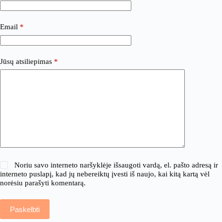
Email
*
Jūsų atsiliepimas
*
Noriu savo interneto naršyklėje išsaugoti vardą, el. pašto adresą ir
interneto puslapį, kad jų nebereiktų įvesti iš naujo, kai kitą kartą vėl
norėsiu parašyti komentarą.
Paskelbti