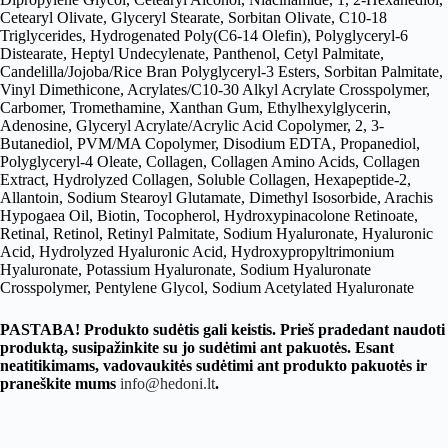
Cetearyl Olivate, Glyceryl Stearate, Sorbitan Olivate, C10-18
Triglycerides, Hydrogenated Poly(C6-14 Olefin), Polyglyceryl-6
Distearate, Heptyl Undecylenate, Panthenol, Cetyl Palmitate,
Candelilla/Jojoba/Rice Bran Polyglyceryl-3 Esters, Sorbitan Palmitate,
Vinyl Dimethicone, Acrylates/C10-30 Alkyl Acrylate Crosspolymer,
Carbomer, Tromethamine, Xanthan Gum, Ethylhexylglycerin,
Adenosine, Glyceryl Acrylate/Acrylic Acid Copolymer, 2, 3-
Butanediol, PVM/MA Copolymer, Disodium EDTA, Propanediol,
Polyglyceryl-4 Oleate, Collagen, Collagen Amino Acids, Collagen
Extract, Hydrolyzed Collagen, Soluble Collagen, Hexapeptide-2,
Allantoin, Sodium Stearoyl Glutamate, Dimethyl Isosorbide, Arachis
Hypogaea Oil, Biotin, Tocopherol, Hydroxypinacolone Retinoate,
Retinal, Retinol, Retinyl Palmitate, Sodium Hyaluronate, Hyaluronic
Acid, Hydrolyzed Hyaluronic Acid, Hydroxypropyltrimonium
Hyaluronate, Potassium Hyaluronate, Sodium Hyaluronate
Crosspolymer, Pentylene Glycol, Sodium Acetylated Hyaluronate
PASTABA! Produkto sudėtis gali keistis. Prieš pradedant naudoti
produktą, susipažinkite su jo sudėtimi ant pakuotės. Esant
neatitikimams, vadovaukitės sudėtimi ant produkto pakuotės ir
praneškite mums
info@hedoni.lt
.