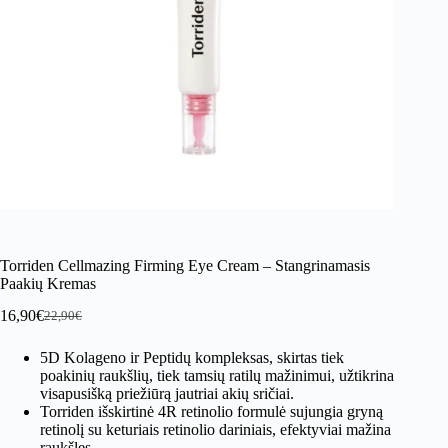
Torriden Cellmazing Firming Eye Cream – Stangrinamasis
Paakių Kremas
16,90
€
22,90
€
Original
Current
price
price
5D Kolageno ir Peptidų kompleksas, skirtas tiek
was:
is:
poakinių raukšlių, tiek tamsių ratilų mažinimui, užtikrina
22,90€.
16,90€.
visapusišką priežiūrą jautriai akių sričiai.
Torriden išskirtinė 4R retinolio formulė sujungia gryną
retinolį su keturiais retinolio dariniais, efektyviai mažina
raukšles.