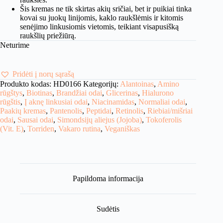
Šis kremas ne tik skirtas akių sričiai, bet ir puikiai tinka
kovai su juokų linijomis, kaklo raukšlėmis ir kitomis
senėjimo linkusiomis vietomis, teikiant visapusišką
raukšlių priežiūrą.
Neturime
Pridėti į norų sąrašą
Produkto kodas:
HD0166
Kategorijų:
Alantoinas
,
Amino
rūgštys
,
Biotinas
,
Brandžiai odai
,
Glicerinas
,
Hialurono
rūgštis
,
Į aknę linkusiai odai
,
Niacinamidas
,
Normaliai odai
,
Paakių kremas
,
Pantenolis
,
Peptidai
,
Retinolis
,
Riebiai/mišriai
odai
,
Sausai odai
,
Simondsijų aliejus (Jojoba)
,
Tokoferolis
(Vit. E)
,
Torriden
,
Vakaro rutina
,
Veganiškas
Papildoma informacija
Sudėtis