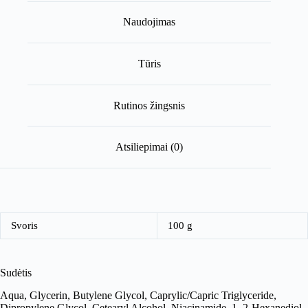
Naudojimas
Tūris
Rutinos žingsnis
Atsiliepimai (0)
Svoris
100 g
Sudėtis
Aqua, Glycerin, Butylene Glycol, Caprylic/Capric Triglyceride,
Dipropylene Glycol, Cetearyl Alcohol, Niacinamide, 1, 2-Hexanediol,