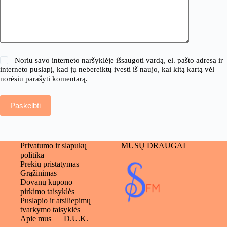
Noriu savo interneto naršyklėje išsaugoti vardą, el. pašto adresą ir
interneto puslapį, kad jų nebereiktų įvesti iš naujo, kai kitą kartą vėl
norėsiu parašyti komentarą.
Paskelbti
Privatumo ir slapukų
MŪSŲ DRAUGAI
politika
Prekių pristatymas
Grąžinimas
Dovanų kupono
pirkimo taisyklės
Puslapio ir atsiliepimų
tvarkymo taisyklės
Apie mus
D.U.K.