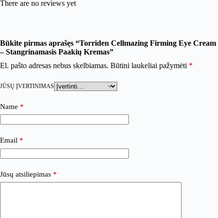
There are no reviews yet
Būkite pirmas aprašęs “Torriden Cellmazing Firming Eye Cream
– Stangrinamasis Paakių Kremas”
El. pašto adresas nebus skelbiamas.
Būtini laukeliai pažymėti
*
JŪSŲ ĮVERTINIMAS
Name
*
Email
*
Jūsų atsiliepimas
*